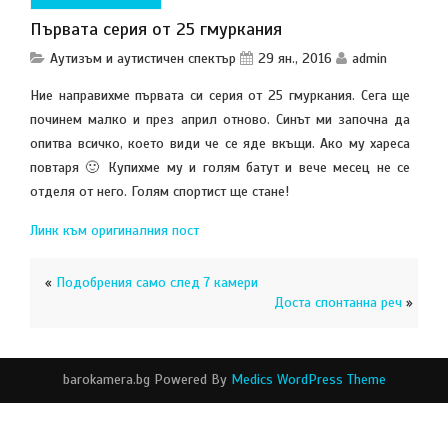
Първата серия от 25 гмуркания
Аутизъм и аутистичен спектър
29 ян., 2016
admin
Ние направихме първата си серия от 25 гмуркания. Сега ще
починем малко и през април отново. Синът ми започна да
опитва всичко, което види че се яде вкъщи. Ако му хареса
повтаря
🙂
Купихме му и голям батут и вече месец не се
отделя от него. Голям спортист ще стане!
Линк към оригиналния пост
«
Подобрения само след 7 камери
Доста спонтанна реч
»
barokamera.bg Powered By
Medics WordPress Theme